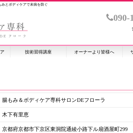
もみとボディケアで未病を防ぐ
090-
ア
技術習得講座
オーナーより皆様へ
腸もみ＆ボディケア専科サロンDEフローラ
木下有里恵
京都府京都市下京区東洞院通綾小路下ル扇酒屋町299