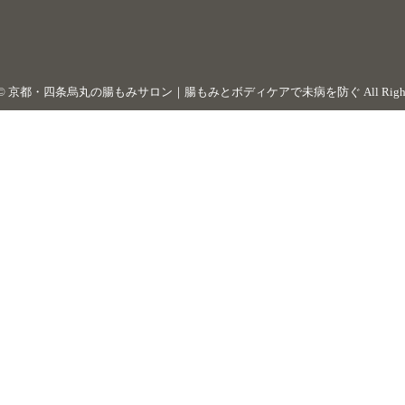
 ©
京都・四条烏丸の腸もみサロン｜腸もみとボディケアで未病を防ぐ
All Righ